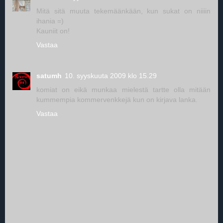
Mitä sitä muuta tekemäänkään, kun sukat on niiiin
ihania =)
Kauniit on!
Vastaa
satumh
10. syyskuuta 2009 klo 15.29
komiat on eikä munkaa mielestä tartte olla mitään
kummempia kommervenkkejä kun on kirjava lanka.
Vastaa