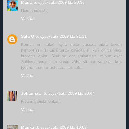
MariL
5. syyskuuta 2009 klo 20.36
Hienot sukat! :)
Vastaa
Satu U
5. syyskuuta 2009 klo 21.31
Komiat on sukat, kyllä nuita passaa pitää talven
hiihtoreissuilla! Eipä tartte kuvioita ei, kun on valmiiks
kuvioitu lanka. Sinä se oot ehtiväinen, minun ekat
Sukkasatosukat on vasta vähä yli puolivälissä....kun
työt haittaa harrastusta...seli seli...
Vastaa
JohannaL
6. syyskuuta 2009 klo 20.44
Kivannäköistä lankaa.
Vastaa
Marika
8. syyskuuta 2009 klo 10.02