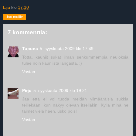
Eija
klo
17.10
Jaa muille
7 kommenttia:
Tupuna
5. syyskuuta 2009 klo 17.49
Totta, kauniit sukat ilman senkummempia neuloksia
tulee noin kauniista langasta. :)
Vastaa
Pirjo
5. syyskuuta 2009 klo 19.21
Jaa että ei voi tuoda meidän ylimääräisiä sukkia
teillekään, kun näkyy olevan itselläkin! Kyllä minä ne
taimet vielä haen, usko pois!
Vastaa